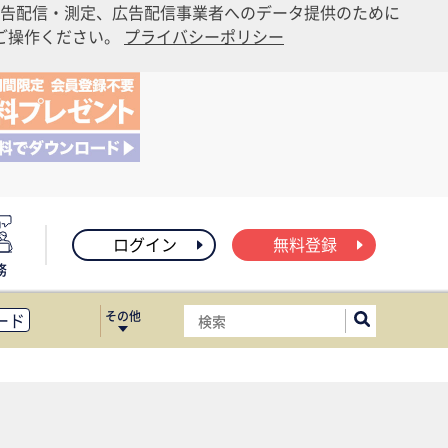
告配信・測定、広告配信事業者へのデータ提供のために
りご操作ください。
プライバシーポリシー
ログイン
無料登録
務
その他
ード
ィス移転
ート