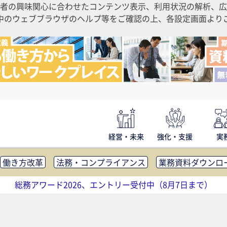
者の興味関心に合わせたコンテンツ表示、利用状況の解析、広
ご利用中のウェブブラウザのヘルプ等をご確認の上、各設定画面よ
経営・未来
強化・支援
実
働き方改革
法務・コンプライアンス
業務資料ダウンロ
内広報
社外・社内コミュニケーション活性化
FM・オフ
総務アワード2026、エントリー受付中（8月7日まで）
補助金・コスト削減
アウトソーシング・BPO
調査・レポ