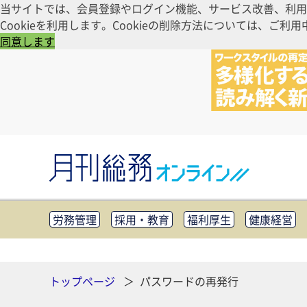
当サイトでは、会員登録やログイン機能、サービス改善、利用
Cookieを利用します。Cookieの削除方法については、
同意します
労務管理
採用・教育
福利厚生
健康経営
知財管理
リスクマネジメント・BCP
社外・社
CSR・SDGs
テクノロジー活用・DX
助成金・
その他
トップページ
パスワードの再発行