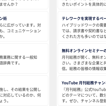
ませんか？
きたいポイントを具体的
ン術
テレワークを実現するペ
らに広がっています。対
ハイブリッドワークの需
も、コミュニケーション
では、請求書や契約書な
か。
くされた方も多いのでは
無料オンラインセミナー
務業務に関する一般知
月刊総務が開く、無料オ
語辞典です。
さい。さまざまな企業と
信。総務の皆様の情報収
YouTube 月刊総務チャ
施し、その結果を公開し
『月刊総務』公式YouT
に対応しているのか、何
どのテーマについて、数
ょう。
す。ぜひ、チャンネル登