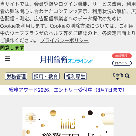
当サイトでは、会員登録やログイン機能、サービス改善、利用
者の興味関心に合わせたコンテンツ表示、利用状況の解析、広
告配信・測定、広告配信事業者へのデータ提供のために
Cookieを利用します。Cookieの削除方法については、ご利用
中のウェブブラウザのヘルプ等をご確認の上、各設定画面より
ご操作ください。
プライバシーポリシー
同意します
無料登録
ログイン
その他
労務管理
採用・教育
福利厚生
健康経営
働き方改革
総務アワード2026、エントリー受付中（8月7日まで）
法務・コンプライアンス
業務資料ダウンロード
知財管理
リスクマネジメント・BCP
社外・社内広報
社外・社内コミュニケーション活性化
FM・オフィス移転
CSR・SDGs
テクノロジー活用・DX