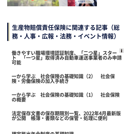
生産物賠償責任保険に関連する記事（総
務・人事・広報・法務・イベント情報）
働きやすい職場環境認証制度、「二つ星」スター
ト 「一つ星」取得済み自動車運送事業者のみ申請
Ads
可能
by
logly
一から学ぶ 社会保険の基礎知識（2） 社会保
険・労働保険の加入手続き
一から学ぶ 社会保険の基礎知識（1） 社会保険
の概要
法定保存文書の保存期限別一覧、2022年4月最新版
が公開 帳簿・書類などの保管・処理に便利
確定拠出年金制度の基礎知識