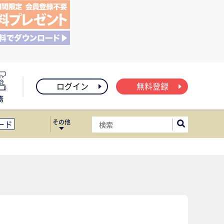
ログイン
無料登録
務
その他
ード
ィス移転
ート