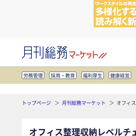
労務管理
採用・教育
福利厚生
健康経営
知財管理
リスクマネジメント・BCP
社外・社
CSR・SDGs
テクノロジー活用・DX
助成金・
その他
トップページ
月刊総務マーケット
オフィス
オフィス整理収納レベルチ