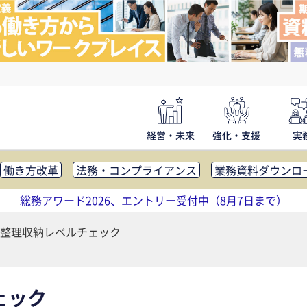
経営・未来
強化・支援
実
働き方改革
法務・コンプライアンス
業務資料ダウンロ
内広報
社外・社内コミュニケーション活性化
FM・オフ
総務アワード2026、エントリー受付中（8月7日まで）
補助金・コスト削減
アウトソーシング・BPO
調査・レポ
整理収納レベルチェック
ェック