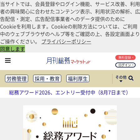
当サイトでは、会員登録やログイン機能、サービス改善、利用
者の興味関心に合わせたコンテンツ表示、利用状況の解析、広
告配信・測定、広告配信事業者へのデータ提供のために
Cookieを利用します。Cookieの削除方法については、ご利用
中のウェブブラウザのヘルプ等をご確認の上、各設定画面より
ご操作ください。
プライバシーポリシー
同意します
無料登録
ログイン
その他
労務管理
採用・教育
福利厚生
健康経営
働き方改革
総務アワード2026、エントリー受付中（8月7日まで）
法務・コンプライアンス
業務資料ダウンロード
知財管理
リスクマネジメント・BCP
社外・社内広報
社外・社内コミュニケーション活性化
FM・オフィス移転
CSR・SDGs
テクノロジー活用・DX