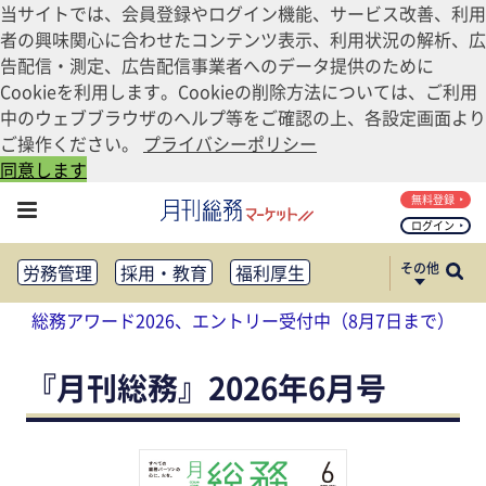
当サイトでは、会員登録やログイン機能、サービス改善、利用
者の興味関心に合わせたコンテンツ表示、利用状況の解析、広
告配信・測定、広告配信事業者へのデータ提供のために
Cookieを利用します。Cookieの削除方法については、ご利用
中のウェブブラウザのヘルプ等をご確認の上、各設定画面より
ご操作ください。
プライバシーポリシー
同意します
無料登録
ログイン
その他
労務管理
採用・教育
福利厚生
健康経営
働き方改革
総務アワード2026、エントリー受付中（8月7日まで）
法務・コンプライアンス
業務資料ダウンロード
知財管理
リスクマネジメント・BCP
『月刊総務』2026年6月号
社外・社内広報
社外・社内コミュニケーション活性化
FM・オフィス移転
CSR・SDGs
テクノロジー活用・DX