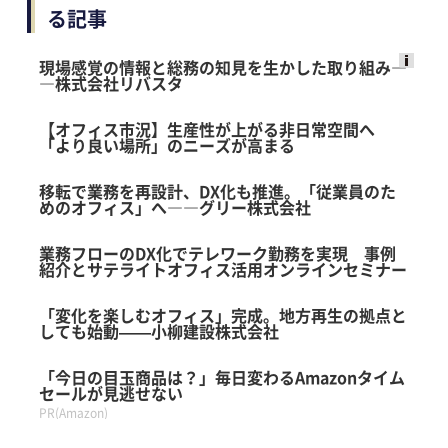
る記事
現場感覚の情報と総務の知見を生かした取り組み―
―株式会社リバスタ
Ads
by
【オフィス市況】生産性が上がる非日常空間へ
logly
「より良い場所」のニーズが高まる
移転で業務を再設計、DX化も推進。「従業員のた
めのオフィス」へ――グリー株式会社
業務フローのDX化でテレワーク勤務を実現 事例
紹介とサテライトオフィス活用オンラインセミナー
「変化を楽しむオフィス」完成。地方再生の拠点と
しても始動——小柳建設株式会社
「今日の目玉商品は？」毎日変わるAmazonタイム
セールが見逃せない
PR(Amazon)