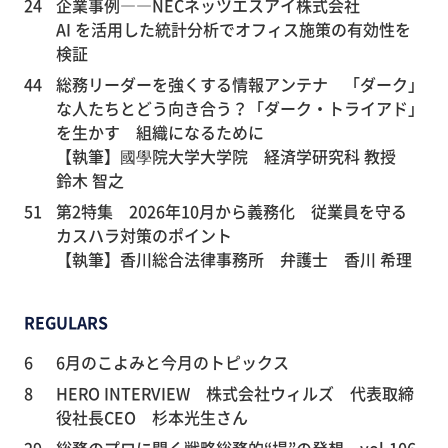
24
企業事例――NECネッツエスアイ株式会社
AI を活用した統計分析でオフィス施策の有効性を
検証
44
総務リーダーを強くする情報アンテナ 「ダーク」
な人たちとどう向き合う？「ダーク・トライアド」
を生かす 組織になるために
【執筆】國學院大学大学院 経済学研究科 教授
鈴木 智之
51
第2特集 2026年10月から義務化 従業員を守る
カスハラ対策のポイント
【執筆】香川総合法律事務所 弁護士 香川 希理
REGULARS
6
6月のこよみと今月のトピックス
8
HERO INTERVIEW 株式会社ウィルズ 代表取締
役社長CEO 杉本光生さん
29
総務のプロに聞く戦略総務的“場”の発想 vol.106