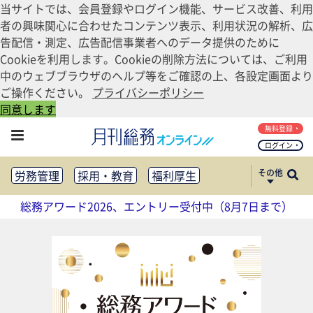
当サイトでは、会員登録やログイン機能、サービス改善、利用
者の興味関心に合わせたコンテンツ表示、利用状況の解析、広
告配信・測定、広告配信事業者へのデータ提供のために
Cookieを利用します。Cookieの削除方法については、ご利用
中のウェブブラウザのヘルプ等をご確認の上、各設定画面より
ご操作ください。
プライバシーポリシー
同意します
無料登録
ログイン
その他
労務管理
採用・教育
福利厚生
健康経営
働き方改革
総務アワード2026、エントリー受付中（8月7日まで）
法務・コンプライアンス
業務資料ダウンロード
知財管理
リスクマネジメント・BCP
社外・社内広報
社外・社内コミュニケーション活性化
FM・オフィス移転
CSR・SDGs
テクノロジー活用・DX