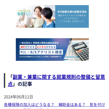
「
副業・兼業に関する就業規則の整備と留意
点
」の記事
2024年06月11日
各種保険の加入はどうなる？ 補助金はある？ 気を付け