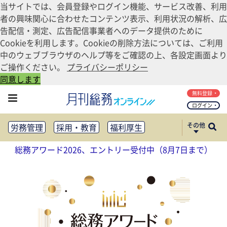
当サイトでは、会員登録やログイン機能、サービス改善、利用
者の興味関心に合わせたコンテンツ表示、利用状況の解析、広
告配信・測定、広告配信事業者へのデータ提供のために
Cookieを利用します。Cookieの削除方法については、ご利用
中のウェブブラウザのヘルプ等をご確認の上、各設定画面より
ご操作ください。
プライバシーポリシー
同意します
無料登録
ログイン
その他
労務管理
採用・教育
福利厚生
健康経営
働き方改革
総務アワード2026、エントリー受付中（8月7日まで）
法務・コンプライアンス
業務資料ダウンロード
知財管理
リスクマネジメント・BCP
社外・社内広報
社外・社内コミュニケーション活性化
FM・オフィス移転
CSR・SDGs
テクノロジー活用・DX