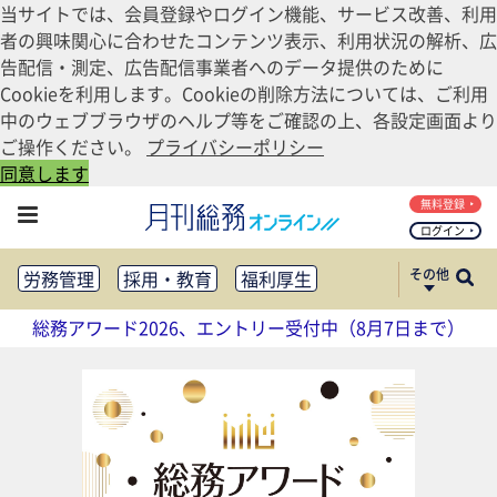
当サイトでは、会員登録やログイン機能、サービス改善、利用
者の興味関心に合わせたコンテンツ表示、利用状況の解析、広
告配信・測定、広告配信事業者へのデータ提供のために
Cookieを利用します。Cookieの削除方法については、ご利用
中のウェブブラウザのヘルプ等をご確認の上、各設定画面より
ご操作ください。
プライバシーポリシー
同意します
無料登録
ログイン
その他
労務管理
採用・教育
福利厚生
健康経営
働き方改革
総務アワード2026、エントリー受付中（8月7日まで）
法務・コンプライアンス
業務資料ダウンロード
知財管理
リスクマネジメント・BCP
社外・社内広報
社外・社内コミュニケーション活性化
FM・オフィス移転
CSR・SDGs
テクノロジー活用・DX