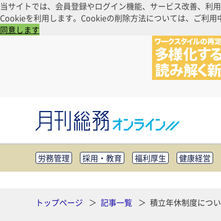
当サイトでは、会員登録やログイン機能、サービス改善、利用
Cookieを利用します。Cookieの削除方法については、
同意します
労務管理
採用・教育
福利厚生
健康経営
知財管理
リスクマネジメント・BCP
社外・社
CSR・SDGs
テクノロジー活用・DX
助成金・
その他
トップページ
記事一覧
積立年休制度につい