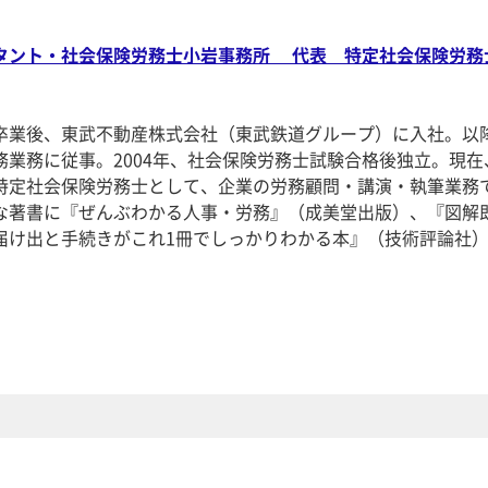
タント・社会保険労務士小岩事務所 代表 特定社会保険労務
卒業後、東武不動産株式会社（東武鉄道グループ）に入社。以
務業務に従事。2004年、社会保険労務士試験合格後独立。現在
特定社会保険労務士として、企業の労務顧問・講演・執筆業務
な著書に『ぜんぶわかる人事・労務』（成美堂出版）、『図解
届け出と手続きがこれ1冊でしっかりわかる本』（技術評論社