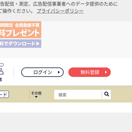
告配信・測定、広告配信事業者へのデータ提供のために
りご操作ください。
プライバシーポリシー
ログイン
無料登録
務
その他
ード
ィス移転
ート