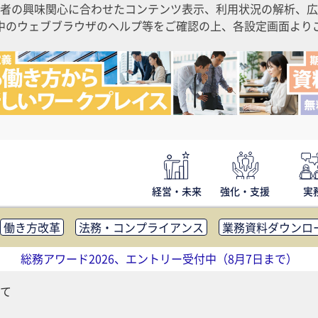
者の興味関心に合わせたコンテンツ表示、利用状況の解析、広
ご利用中のウェブブラウザのヘルプ等をご確認の上、各設定画面よ
経営・未来
強化・支援
実
働き方改革
法務・コンプライアンス
業務資料ダウンロ
内広報
社外・社内コミュニケーション活性化
FM・オフ
総務アワード2026、エントリー受付中（8月7日まで）
補助金・コスト削減
アウトソーシング・BPO
調査・レポ
て