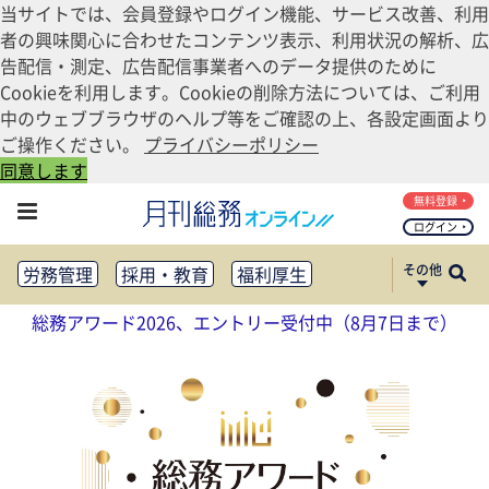
当サイトでは、会員登録やログイン機能、サービス改善、利用
者の興味関心に合わせたコンテンツ表示、利用状況の解析、広
告配信・測定、広告配信事業者へのデータ提供のために
Cookieを利用します。Cookieの削除方法については、ご利用
中のウェブブラウザのヘルプ等をご確認の上、各設定画面より
ご操作ください。
プライバシーポリシー
同意します
無料登録
ログイン
その他
労務管理
採用・教育
福利厚生
健康経営
働き方改革
総務アワード2026、エントリー受付中（8月7日まで）
法務・コンプライアンス
業務資料ダウンロード
知財管理
リスクマネジメント・BCP
社外・社内広報
社外・社内コミュニケーション活性化
FM・オフィス移転
CSR・SDGs
テクノロジー活用・DX