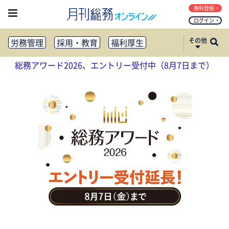
無料登録
ログイン
その他
労務管理
採用・教育
福利厚生
健康経営
働き方改革
総務アワード2026、エントリー受付中（8月7日まで）
法務・コンプライアンス
業務資料ダウンロード
知財管理
リスクマネジメント・BCP
社外・社内広報
社外・社内コミュニケーション活性化
FM・オフィス移転
CSR・SDGs
テクノロジー活用・DX
助成金・補助金・コスト削減
アウトソーシング・BPO
調査・レポート
その他