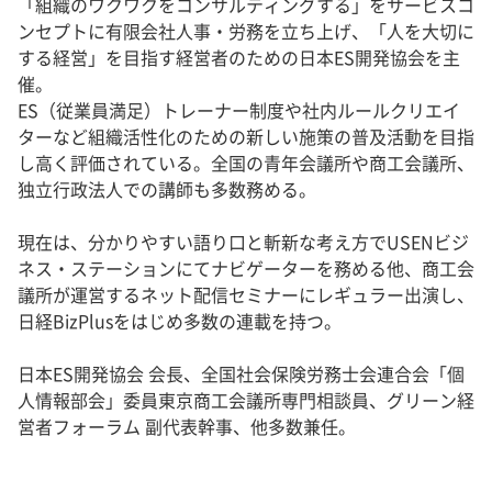
「組織のワクワクをコンサルティングする」をサービスコ
ンセプトに有限会社人事・労務を立ち上げ、「人を大切に
する経営」を目指す経営者のための日本ES開発協会を主
催。
ES（従業員満足）トレーナー制度や社内ルールクリエイ
ターなど組織活性化のための新しい施策の普及活動を目指
し高く評価されている。全国の青年会議所や商工会議所、
独立行政法人での講師も多数務める。
現在は、分かりやすい語り口と斬新な考え方でUSENビジ
ネス・ステーションにてナビゲーターを務める他、商工会
議所が運営するネット配信セミナーにレギュラー出演し、
日経BizPlusをはじめ多数の連載を持つ。
日本ES開発協会 会長、全国社会保険労務士会連合会「個
人情報部会」委員東京商工会議所専門相談員、グリーン経
営者フォーラム 副代表幹事、他多数兼任。