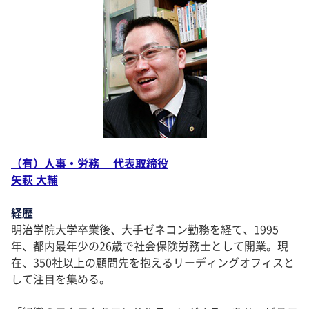
（有）人事・労務 代表取締役
矢萩 大輔
経歴
明治学院大学卒業後、大手ゼネコン勤務を経て、1995
年、都内最年少の26歳で社会保険労務士として開業。現
在、350社以上の顧問先を抱えるリーディングオフィスと
して注目を集める。