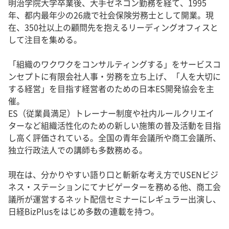
明治学院大学卒業後、大手ゼネコン勤務を経て、1995
年、都内最年少の26歳で社会保険労務士として開業。現
在、350社以上の顧問先を抱えるリーディングオフィスと
して注目を集める。
「組織のワクワクをコンサルティングする」をサービスコ
ンセプトに有限会社人事・労務を立ち上げ、「人を大切に
する経営」を目指す経営者のための日本ES開発協会を主
催。
ES（従業員満足）トレーナー制度や社内ルールクリエイ
ターなど組織活性化のための新しい施策の普及活動を目指
し高く評価されている。全国の青年会議所や商工会議所、
独立行政法人での講師も多数務める。
現在は、分かりやすい語り口と斬新な考え方でUSENビジ
ネス・ステーションにてナビゲーターを務める他、商工会
議所が運営するネット配信セミナーにレギュラー出演し、
日経BizPlusをはじめ多数の連載を持つ。