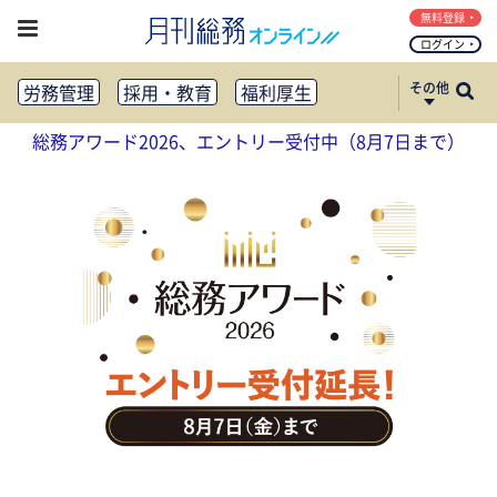
無料登録
ログイン
その他
労務管理
採用・教育
福利厚生
健康経営
働き方改革
総務アワード2026、エントリー受付中（8月7日まで）
法務・コンプライアンス
業務資料ダウンロード
知財管理
リスクマネジメント・BCP
社外・社内広報
社外・社内コミュニケーション活性化
FM・オフィス移転
CSR・SDGs
テクノロジー活用・DX
助成金・補助金・コスト削減
アウトソーシング・BPO
調査・レポート
その他