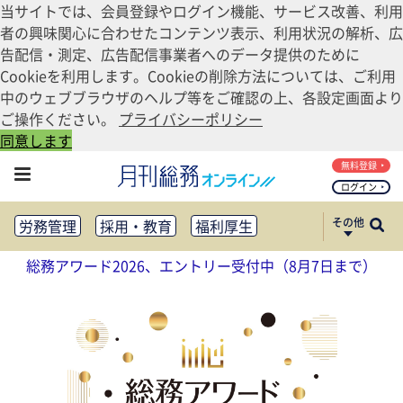
当サイトでは、会員登録やログイン機能、サービス改善、利用
者の興味関心に合わせたコンテンツ表示、利用状況の解析、広
告配信・測定、広告配信事業者へのデータ提供のために
Cookieを利用します。Cookieの削除方法については、ご利用
中のウェブブラウザのヘルプ等をご確認の上、各設定画面より
ご操作ください。
プライバシーポリシー
同意します
無料登録
ログイン
その他
労務管理
採用・教育
福利厚生
健康経営
働き方改革
総務アワード2026、エントリー受付中（8月7日まで）
法務・コンプライアンス
業務資料ダウンロード
知財管理
リスクマネジメント・BCP
社外・社内広報
社外・社内コミュニケーション活性化
FM・オフィス移転
CSR・SDGs
テクノロジー活用・DX