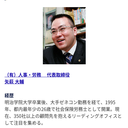
（有）人事・労務 代表取締役
矢萩 大輔
経歴
明治学院大学卒業後、大手ゼネコン勤務を経て、1995
年、都内最年少の26歳で社会保険労務士として開業。現
在、350社以上の顧問先を抱えるリーディングオフィスと
して注目を集める。