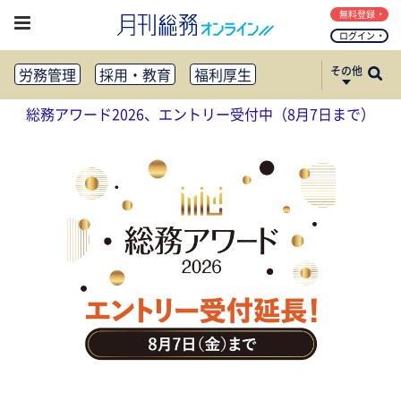
無料登録
ログイン
その他
労務管理
採用・教育
福利厚生
健康経営
働き方改革
総務アワード2026、エントリー受付中（8月7日まで）
法務・コンプライアンス
業務資料ダウンロード
知財管理
リスクマネジメント・BCP
社外・社内広報
社外・社内コミュニケーション活性化
FM・オフィス移転
CSR・SDGs
テクノロジー活用・DX
助成金・補助金・コスト削減
アウトソーシング・BPO
調査・レポート
その他