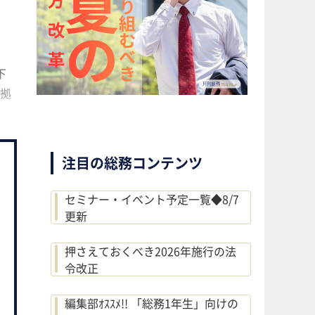
下
拠
注目の総務コンテンツ
セミナー・イベント予定一覧◆8/7
更新
押さえておくべき2026年施行の法
令改正
編集部ｵｽｽﾒ!! 「総務1年生」向けの