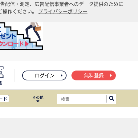
告配信・測定、広告配信事業者へのデータ提供のために
りご操作ください。
プライバシーポリシー
ログイン
無料登録
務
その他
ード
ィス移転
ート