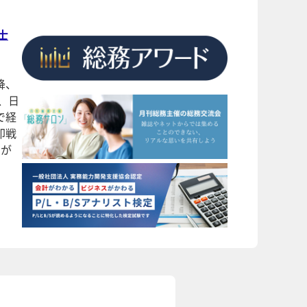
士
降、
、日
で経
即戦
）が