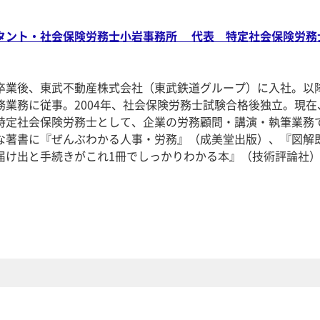
タント・社会保険労務士小岩事務所 代表 特定社会保険労務
卒業後、東武不動産株式会社（東武鉄道グループ）に入社。以
務業務に従事。2004年、社会保険労務士試験合格後独立。現在
特定社会保険労務士として、企業の労務顧問・講演・執筆業務
な著書に『ぜんぶわかる人事・労務』（成美堂出版）、『図解
届け出と手続きがこれ1冊でしっかりわかる本』（技術評論社