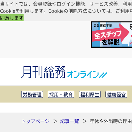
当サイトでは、会員登録やログイン機能、サービス改善、利用
Cookieを利用します。Cookieの削除方法については、
同意します
労務管理
採用・教育
福利厚生
健康経営
知財管理
リスクマネジメント・BCP
社外・社
CSR・SDGs
テクノロジー活用・DX
助成金・
その他
トップページ
記事一覧
年休や外出時の理由