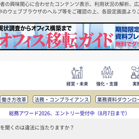
者の興味関心に合わせたコンテンツ表示、利用状況の解析、広
ご利用中のウェブブラウザのヘルプ等をご確認の上、各設定画面よ
経営・未来
強化・支援
実
働き方改革
法務・コンプライアンス
業務資料ダウンロ
内広報
社外・社内コミュニケーション活性化
FM・オフ
総務アワード2026、エントリー受付中（8月7日まで）
補助金・コスト削減
アウトソーシング・BPO
調査・レポ
を聞くのは違法に当たりますか？