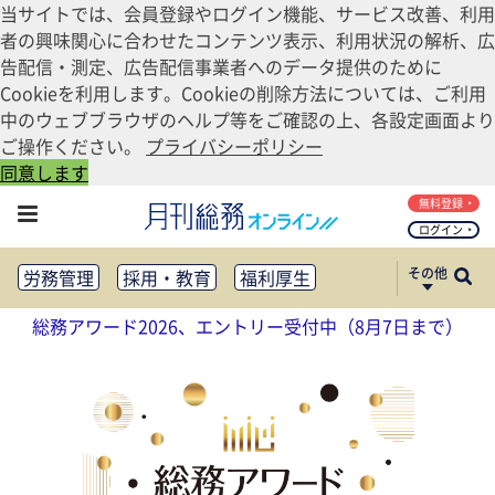
当サイトでは、会員登録やログイン機能、サービス改善、利用
者の興味関心に合わせたコンテンツ表示、利用状況の解析、広
告配信・測定、広告配信事業者へのデータ提供のために
Cookieを利用します。Cookieの削除方法については、ご利用
中のウェブブラウザのヘルプ等をご確認の上、各設定画面より
ご操作ください。
プライバシーポリシー
同意します
無料登録
ログイン
その他
労務管理
採用・教育
福利厚生
健康経営
働き方改革
総務アワード2026、エントリー受付中（8月7日まで）
法務・コンプライアンス
業務資料ダウンロード
知財管理
リスクマネジメント・BCP
社外・社内広報
社外・社内コミュニケーション活性化
FM・オフィス移転
CSR・SDGs
テクノロジー活用・DX