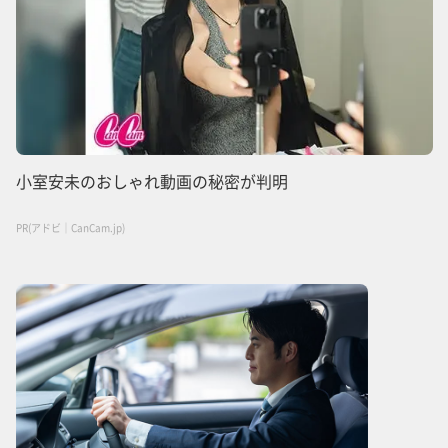
小室安未のおしゃれ動画の秘密が判明
PR(アドビ｜CanCam.jp)