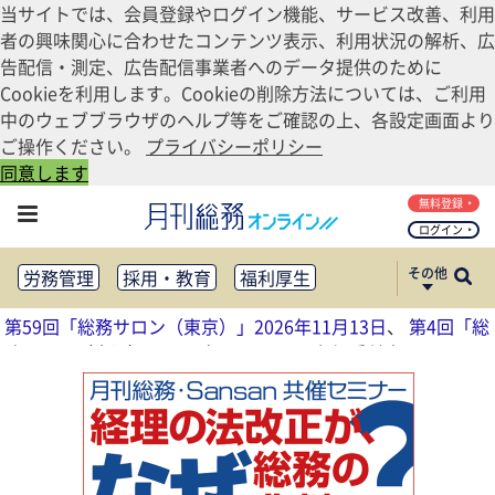
当サイトでは、会員登録やログイン機能、サービス改善、利用
者の興味関心に合わせたコンテンツ表示、利用状況の解析、広
告配信・測定、広告配信事業者へのデータ提供のために
Cookieを利用します。Cookieの削除方法については、ご利用
中のウェブブラウザのヘルプ等をご確認の上、各設定画面より
ご操作ください。
プライバシーポリシー
同意します
無料登録
ログイン
その他
労務管理
採用・教育
福利厚生
健康経営
働き方改革
第59回「総務サロン（東京）」2026年11月13日
、
第4回「総
法務・コンプライアンス
務サロン（大阪）」2026年11月17日
参加受付中
業務資料ダウンロード
知財管理
リスクマネジメント・BCP
社外・社内広報
社外・社内コミュニケーション活性化
FM・オフィス移転
CSR・SDGs
テクノロジー活用・DX