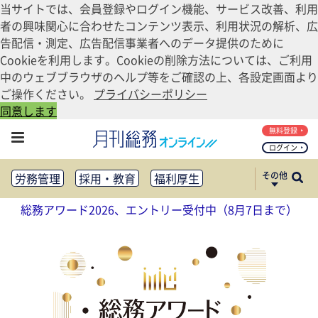
当サイトでは、会員登録やログイン機能、サービス改善、利用
者の興味関心に合わせたコンテンツ表示、利用状況の解析、広
告配信・測定、広告配信事業者へのデータ提供のために
Cookieを利用します。Cookieの削除方法については、ご利用
中のウェブブラウザのヘルプ等をご確認の上、各設定画面より
ご操作ください。
プライバシーポリシー
同意します
無料登録
ログイン
その他
労務管理
採用・教育
福利厚生
健康経営
働き方改革
総務アワード2026、エントリー受付中（8月7日まで）
法務・コンプライアンス
業務資料ダウンロード
知財管理
リスクマネジメント・BCP
社外・社内広報
社外・社内コミュニケーション活性化
FM・オフィス移転
CSR・SDGs
テクノロジー活用・DX