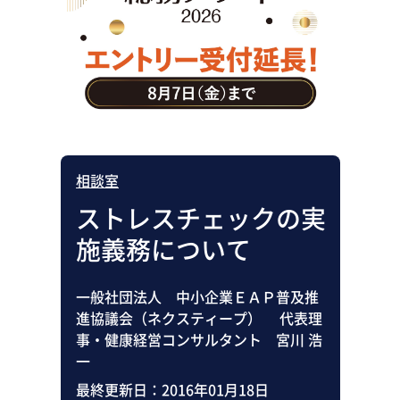
助成金・補助金・コスト削減
アウトソーシング・BPO
調査・レポート
その他
相談室
ストレスチェックの実
施義務について
一般社団法人 中小企業ＥＡＰ普及推
進協議会（ネクスティープ） 代表理
事・健康経営コンサルタント 宮川 浩
一
最終更新日：
2016年01月18日