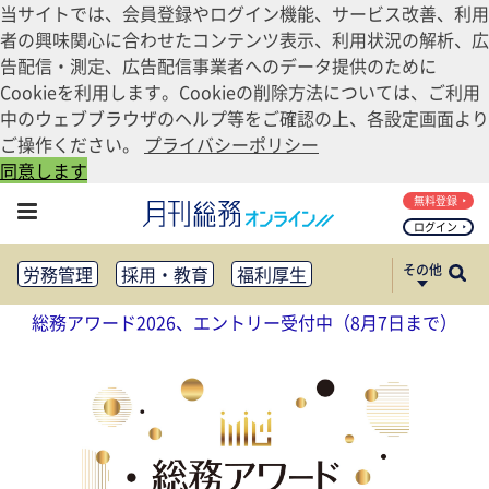
当サイトでは、会員登録やログイン機能、サービス改善、利用
者の興味関心に合わせたコンテンツ表示、利用状況の解析、広
告配信・測定、広告配信事業者へのデータ提供のために
Cookieを利用します。Cookieの削除方法については、ご利用
中のウェブブラウザのヘルプ等をご確認の上、各設定画面より
ご操作ください。
プライバシーポリシー
同意します
無料登録
ログイン
その他
労務管理
採用・教育
福利厚生
健康経営
働き方改革
総務アワード2026、エントリー受付中（8月7日まで）
法務・コンプライアンス
業務資料ダウンロード
知財管理
リスクマネジメント・BCP
社外・社内広報
社外・社内コミュニケーション活性化
FM・オフィス移転
CSR・SDGs
テクノロジー活用・DX