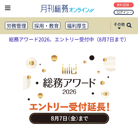
無料登録
ログイン
その他
労務管理
採用・教育
福利厚生
健康経営
働き方改革
総務アワード2026、エントリー受付中（8月7日まで）
法務・コンプライアンス
業務資料ダウンロード
知財管理
リスクマネジメント・BCP
社外・社内広報
社外・社内コミュニケーション活性化
FM・オフィス移転
CSR・SDGs
テクノロジー活用・DX
助成金・補助金・コスト削減
アウトソーシング・BPO
調査・レポート
その他