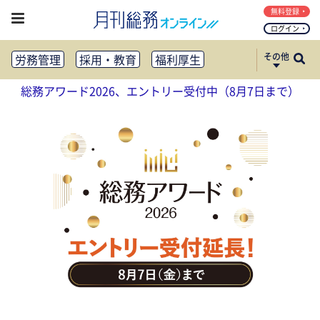
無料登録
ログイン
その他
労務管理
採用・教育
福利厚生
健康経営
働き方改革
総務アワード2026、エントリー受付中（8月7日まで）
法務・コンプライアンス
業務資料ダウンロード
知財管理
リスクマネジメント・BCP
社外・社内広報
社外・社内コミュニケーション活性化
FM・オフィス移転
CSR・SDGs
テクノロジー活用・DX
助成金・補助金・コスト削減
アウトソーシング・BPO
調査・レポート
その他