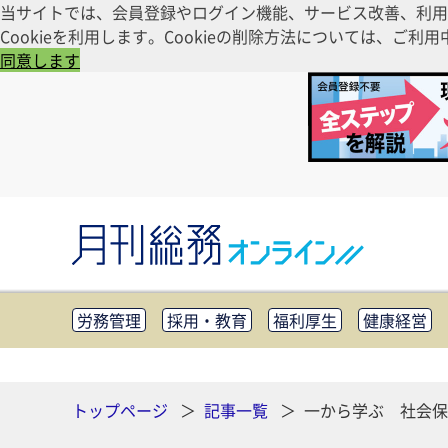
当サイトでは、会員登録やログイン機能、サービス改善、利用
Cookieを利用します。Cookieの削除方法については、
同意します
労務管理
採用・教育
福利厚生
健康経営
知財管理
リスクマネジメント・BCP
社外・社
CSR・SDGs
テクノロジー活用・DX
助成金・
その他
トップページ
記事一覧
一から学ぶ 社会保