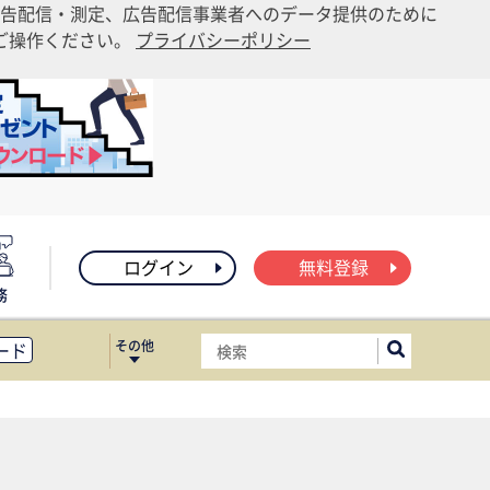
告配信・測定、広告配信事業者へのデータ提供のために
りご操作ください。
プライバシーポリシー
ログイン
無料登録
務
その他
ード
ィス移転
ート