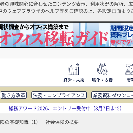
者の興味関心に合わせたコンテンツ表示、利用状況の解析、広
ご利用中のウェブブラウザのヘルプ等をご確認の上、各設定画面よ
経営・未来
強化・支援
実
働き方改革
法務・コンプライアンス
業務資料ダウンロ
内広報
社外・社内コミュニケーション活性化
FM・オフ
総務アワード2026、エントリー受付中（8月7日まで）
補助金・コスト削減
アウトソーシング・BPO
調査・レポ
険の基礎知識（1） 社会保険の概要