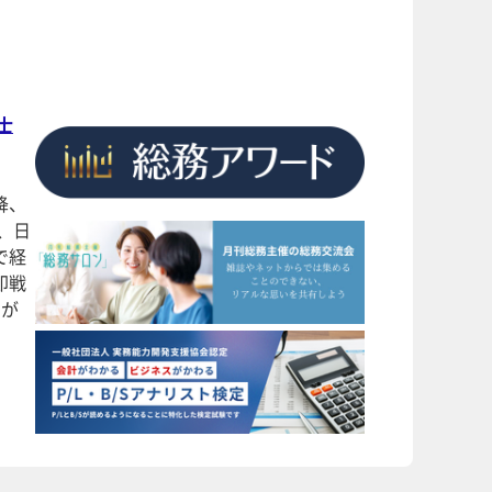
士
降、
、日
で経
即戦
）が