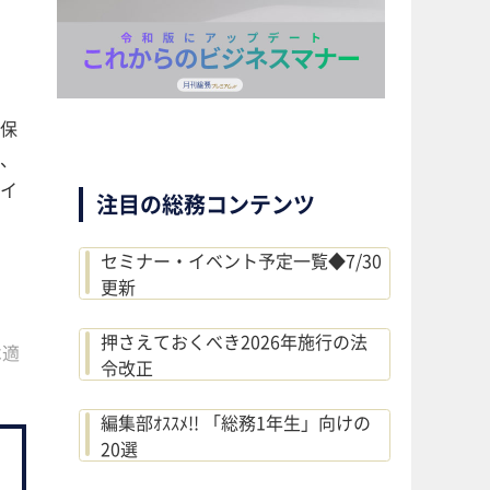
保
、
イ
注目の総務コンテンツ
セミナー・イベント予定一覧◆7/30
更新
押さえておくべき2026年施行の法
は適
令改正
編集部ｵｽｽﾒ!! 「総務1年生」向けの
20選