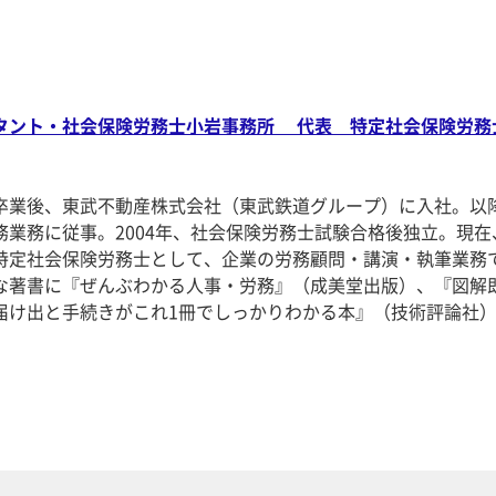
タント・社会保険労務士小岩事務所 代表 特定社会保険労務
卒業後、東武不動産株式会社（東武鉄道グループ）に入社。以
務業務に従事。2004年、社会保険労務士試験合格後独立。現在
特定社会保険労務士として、企業の労務顧問・講演・執筆業務
な著書に『ぜんぶわかる人事・労務』（成美堂出版）、『図解
届け出と手続きがこれ1冊でしっかりわかる本』（技術評論社