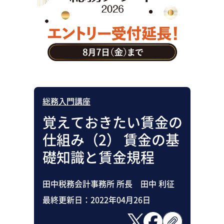
助成金・補助金・コスト削減
アウトソーシング・BPO
調査・レポート
その他
総務入門講座
覚えておきたい賃金の
仕組み（2） 賃金の基
礎知識と賃金規程
田中税務会計事務所 所長 田中 利征
最終更新日：
2022年04月26日