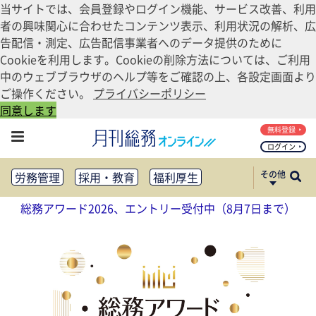
当サイトでは、会員登録やログイン機能、サービス改善、利用
者の興味関心に合わせたコンテンツ表示、利用状況の解析、広
告配信・測定、広告配信事業者へのデータ提供のために
Cookieを利用します。Cookieの削除方法については、ご利用
中のウェブブラウザのヘルプ等をご確認の上、各設定画面より
ご操作ください。
プライバシーポリシー
同意します
無料登録
ログイン
その他
労務管理
採用・教育
福利厚生
健康経営
働き方改革
総務アワード2026、エントリー受付中（8月7日まで）
法務・コンプライアンス
業務資料ダウンロード
知財管理
リスクマネジメント・BCP
社外・社内広報
社外・社内コミュニケーション活性化
FM・オフィス移転
CSR・SDGs
テクノロジー活用・DX