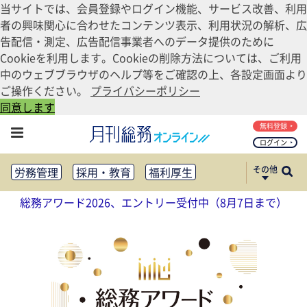
当サイトでは、会員登録やログイン機能、サービス改善、利用
者の興味関心に合わせたコンテンツ表示、利用状況の解析、広
告配信・測定、広告配信事業者へのデータ提供のために
Cookieを利用します。Cookieの削除方法については、ご利用
中のウェブブラウザのヘルプ等をご確認の上、各設定画面より
ご操作ください。
プライバシーポリシー
同意します
無料登録
ログイン
その他
労務管理
採用・教育
福利厚生
健康経営
働き方改革
総務アワード2026、エントリー受付中（8月7日まで）
法務・コンプライアンス
業務資料ダウンロード
知財管理
リスクマネジメント・BCP
社外・社内広報
社外・社内コミュニケーション活性化
FM・オフィス移転
CSR・SDGs
テクノロジー活用・DX