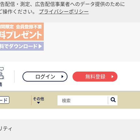
告配信・測定、広告配信事業者へのデータ提供のために
りご操作ください。
プライバシーポリシー
ログイン
無料登録
務
その他
ード
ィス移転
ート
リティ