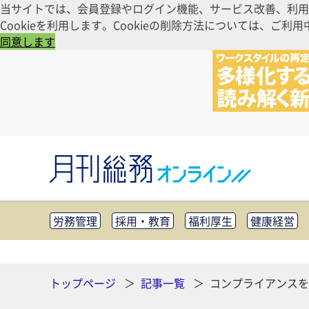
当サイトでは、会員登録やログイン機能、サービス改善、利用
Cookieを利用します。Cookieの削除方法については、
同意します
労務管理
採用・教育
福利厚生
健康経営
知財管理
リスクマネジメント・BCP
社外・社
CSR・SDGs
テクノロジー活用・DX
助成金・
その他
トップページ
記事一覧
コンプライアンスを