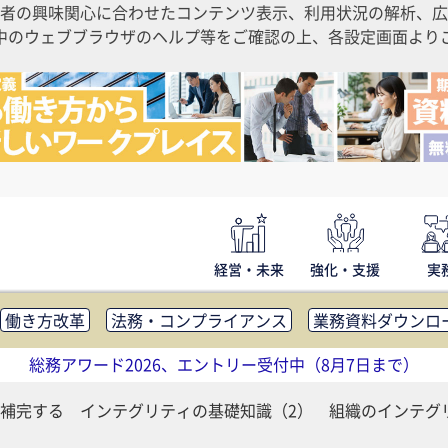
者の興味関心に合わせたコンテンツ表示、利用状況の解析、広
ご利用中のウェブブラウザのヘルプ等をご確認の上、各設定画面よ
経営・未来
強化・支援
実
働き方改革
法務・コンプライアンス
業務資料ダウンロ
内広報
社外・社内コミュニケーション活性化
FM・オフ
総務アワード2026、エントリー受付中（8月7日まで）
補助金・コスト削減
アウトソーシング・BPO
調査・レポ
補完する インテグリティの基礎知識（2） 組織のインテグ