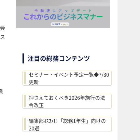
。会
ミス
注目の総務コンテンツ
セミナー・イベント予定一覧◆7/30
更新
織
押さえておくべき2026年施行の法
令改正
編集部ｵｽｽﾒ!! 「総務1年生」向けの
20選