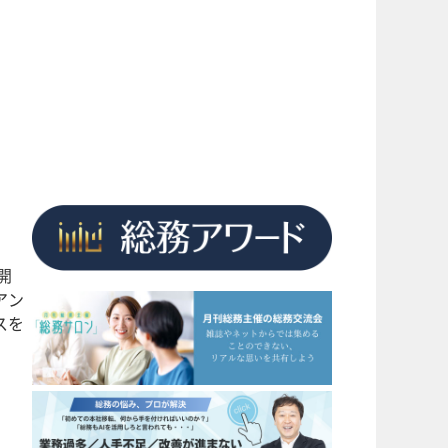
開
アン
スを