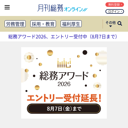
無料登録
ログイン
その他
労務管理
採用・教育
福利厚生
健康経営
働き方改革
総務アワード2026、エントリー受付中（8月7日まで）
法務・コンプライアンス
業務資料ダウンロード
知財管理
リスクマネジメント・BCP
社外・社内広報
社外・社内コミュニケーション活性化
FM・オフィス移転
CSR・SDGs
テクノロジー活用・DX
助成金・補助金・コスト削減
アウトソーシング・BPO
調査・レポート
その他