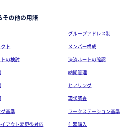
るその他の用語
グループアドレス制
ェクト
メンバー構成
ストの検討
決済ルートの確認
理
納期管理
理
ヒアリング
項
現状調査
ング基準
ワークステーション基準
レイアウト変更後対応
什器購入