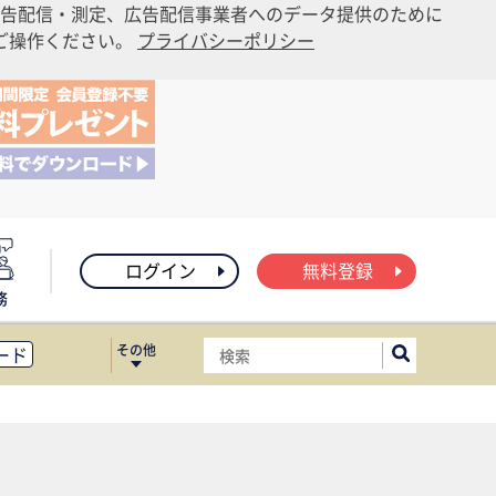
告配信・測定、広告配信事業者へのデータ提供のために
りご操作ください。
プライバシーポリシー
ログイン
無料登録
務
その他
ード
ィス移転
ート