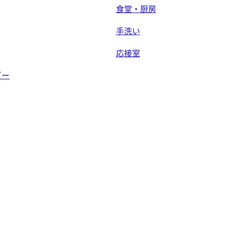
食堂・厨房
手洗い
応接室
ビー