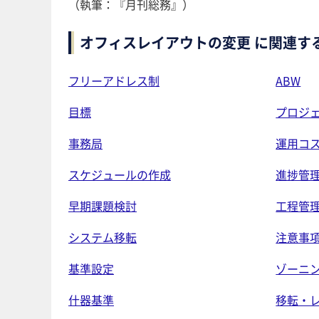
（執筆：『月刊総務』）
オフィスレイアウトの変更 に関連す
フリーアドレス制
ABW
目標
プロジ
事務局
運用コ
スケジュールの作成
進捗管
早期課題検討
工程管
システム移転
注意事
基準設定
ゾーニ
什器基準
移転・