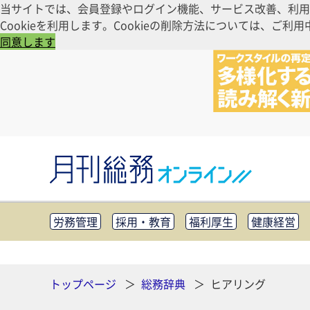
当サイトでは、会員登録やログイン機能、サービス改善、利用
Cookieを利用します。Cookieの削除方法については、
同意します
労務管理
採用・教育
福利厚生
健康経営
知財管理
リスクマネジメント・BCP
社外・社
CSR・SDGs
テクノロジー活用・DX
助成金・
その他
トップページ
総務辞典
ヒアリング