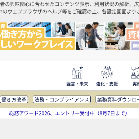
者の興味関心に合わせたコンテンツ表示、利用状況の解析、広
ご利用中のウェブブラウザのヘルプ等をご確認の上、各設定画面よ
経営・未来
強化・支援
実
働き方改革
法務・コンプライアンス
業務資料ダウンロ
内広報
社外・社内コミュニケーション活性化
FM・オフ
総務アワード2026、エントリー受付中（8月7日まで）
補助金・コスト削減
アウトソーシング・BPO
調査・レポ