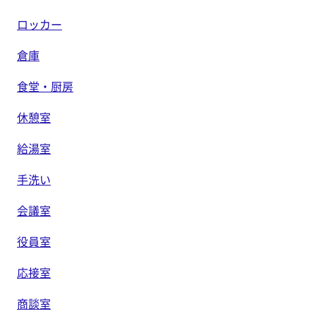
ロッカー
倉庫
食堂・厨房
休憩室
給湯室
手洗い
会議室
役員室
応接室
商談室