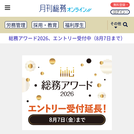
無料登録
ログイン
その他
労務管理
採用・教育
福利厚生
健康経営
働き方改革
総務アワード2026、エントリー受付中（8月7日まで）
法務・コンプライアンス
業務資料ダウンロード
知財管理
リスクマネジメント・BCP
社外・社内広報
社外・社内コミュニケーション活性化
FM・オフィス移転
CSR・SDGs
テクノロジー活用・DX
助成金・補助金・コスト削減
アウトソーシング・BPO
調査・レポート
その他