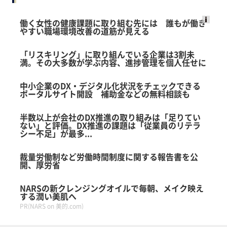
働く女性の健康課題に取り組む先には 誰もが働き
やすい職場環境改善の道筋が見える
Ads
by
「リスキリング」に取り組んでいる企業は3割未
logly
満。その大多数が学ぶ内容、進捗管理を個人任せに
中小企業のDX・デジタル化状況をチェックできる
ポータルサイト開設 補助金などの無料相談も
半数以上が会社のDX推進の取り組みは「足りてい
ない」と評価。DX推進の課題は「従業員のリテラ
シー不足」が最多...
裁量労働制など労働時間制度に関する報告書を公
開、厚労省
NARSの新クレンジングオイルで毎朝、メイク映え
する潤い美肌へ
PR(NARS on 美的.com)