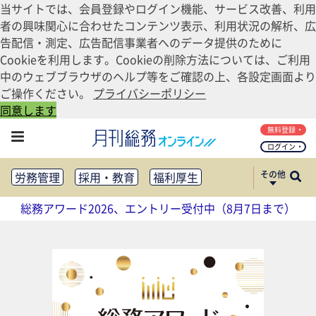
当サイトでは、会員登録やログイン機能、サービス改善、利用
者の興味関心に合わせたコンテンツ表示、利用状況の解析、広
告配信・測定、広告配信事業者へのデータ提供のために
Cookieを利用します。Cookieの削除方法については、ご利用
中のウェブブラウザのヘルプ等をご確認の上、各設定画面より
ご操作ください。
プライバシーポリシー
同意します
無料登録
ログイン
その他
労務管理
採用・教育
福利厚生
健康経営
働き方改革
総務アワード2026、エントリー受付中（8月7日まで）
法務・コンプライアンス
業務資料ダウンロード
知財管理
リスクマネジメント・BCP
社外・社内広報
社外・社内コミュニケーション活性化
FM・オフィス移転
CSR・SDGs
テクノロジー活用・DX