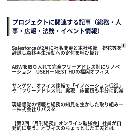
プロジェクトに関連する記事（総務・人
事・広報・法務・イベント情報）
Salesforceが2月に社名変更と本社移転 祝花等を
辞退し森林再生活動への寄付を呼び掛け
Ads
by
ABWを取り入れて完全フリーアドレス制にリノベ
logly
ーション USEN－NEST HDの福岡オフィス
サンゲツ、オフィス移転で「イノベーション促進」
や「フリーアドレス制」実現 床面積も半分に削減
現場感覚の情報と総務の知見を生かした取り組み―
―株式会社リバスタ
【第2回『月刊総務』オンライン勉強会】社員が自
発的に集う、オフィスのちょっとした工夫とは