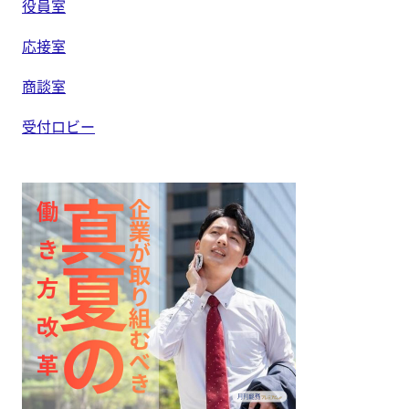
役員室
応接室
商談室
受付ロビー