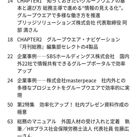
14
CHAPTER1 知っておきたいグループウエアの基
本と選び方 総務主導で進める“情報の見える化”。
グループウエアで多様な働き方を推進
ブリッジソリューションズ株式会社 代表取締役 阿
部 満さん
18
CHAPTER2 グループウエア・ナビゲーション
『月刊総務』編集部セレクトの4製品
22
企業事例――SBSホールディングス株式会社 国内
外22社で情報共有できるグループポータルで効率
アップ
24
企業事例――株式会社masterpeace 社内外との
多様なプロジェクトをグループウエアで効率的に実
現
50
第2特集 効率化アップ！ 社内プレゼン資料作成の
極意
63
総務のマニュアル 外国人材の受け入れと定着 執
筆／HRプラス社会保険労務士法人 代表社員 佐藤広
一さん