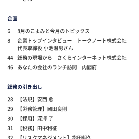
企画
6
8月のこよみと今月のトピックス
8
企業トップインタビュー トークノート株式会社
代表取締役 小池温男さん
44
総務の現場から さくらインターネット株式会社
46
あなたの会社のランチ訪問 内閣府
総務の引き出し
28
【法規】安西 愈
29
【労務管理】岡田良則
30
【採用】深澤 了
31
【税務】田中利征
32
【リスクマネジメント】指田朝久