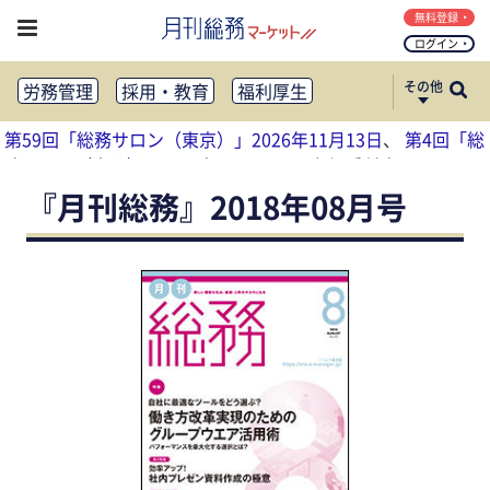
無料登録
ログイン
その他
労務管理
採用・教育
福利厚生
健康経営
働き方改革
第59回「総務サロン（東京）」2026年11月13日
、
第4回「総
法務・コンプライアンス
務サロン（大阪）」2026年11月17日
参加受付中
業務資料ダウンロード
知財管理
リスクマネジメント・BCP
『月刊総務』2018年08月号
社外・社内広報
社外・社内コミュニケーション活性化
FM・オフィス移転
CSR・SDGs
テクノロジー活用・DX
助成金・補助金・コスト削減
アウトソーシング・BPO
調査・レポート
その他