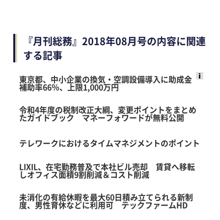
『月刊総務』2018年08月号の内容に関連
する記事
東京都、中小企業の換気・空調設備導入に助成金
補助率66％、上限1,000万円
Ads
by
令和4年度の税制改正大綱、変更ポイントをまとめ
logly
たガイドブック マネーフォワードが無料公開
テレワークにおけるタイムマネジメントのポイント
LIXIL、在宅勤務普及で本社ビル売却 賃貸へ移転
しオフィス面積9割削減＆コスト削減
未消化の有給休暇を最大60日積み立てられる新制
度、男性育休などに利用可 テックファームHD