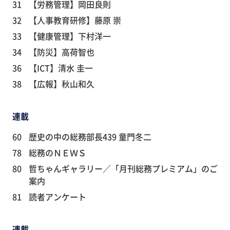
31
【労務管理】岡田良則
32
【人事教育研修】藤原 崇
33
【健康管理】下村洋一
34
【防災】高荷智也
36
【ICT】清水 圭一
38
【広報】秋山和久
連載
60
歴史の中の総務部長439 童門冬二
78
総務のＮＥＷＳ
80
哲ちゃんギャラリー／「月刊総務プレミアム」のご
案内
81
読者アンケート
連載