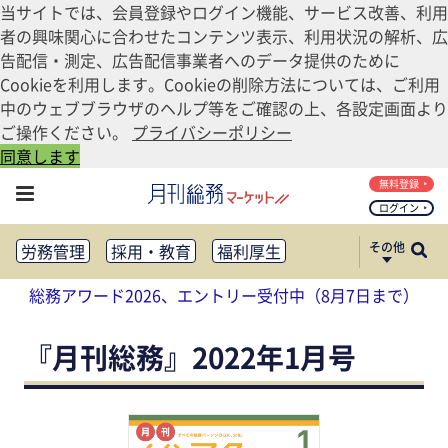
当サイトでは、会員登録やログイン機能、サービス改善、利用
者の興味関心に合わせたコンテンツ表示、利用状況の解析、広
告配信・測定、広告配信事業者へのデータ提供のために
Cookieを利用します。Cookieの削除方法については、ご利用
中のウェブブラウザのヘルプ等をご確認の上、各設定画面より
ご操作ください。
プライバシーポリシー
同意します
無料登録
ログイン
その他
労務管理
採用・教育
福利厚生
健康経営
働き方改革
総務アワード2026、エントリー受付中（8月7日まで）
法務・コンプライアンス
業務資料ダウンロード
知財管理
リスクマネジメント・BCP
『月刊総務』2022年1月号
社外・社内広報
社外・社内コミュニケーション活性化
FM・オフィス移転
CSR・SDGs
テクノロジー活用・DX