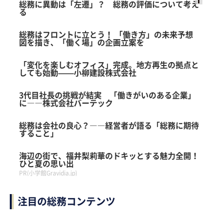
総務に異動は「左遷」？ 総務の評価について考え
る
Ads
by
総務はフロントに立とう！ 「働き方」の未来予想
logly
図を描き、「働く場」の企画立案を
「変化を楽しむオフィス」完成。地方再生の拠点と
しても始動——小柳建設株式会社
3代目社長の挑戦が結実 「働きがいのある企業」
に――株式会社バーテック
総務は会社の良心？――経営者が語る「総務に期待
すること」
海辺の街で、福井梨莉華のドキッとする魅力全開！
ひと夏の思い出
PR(小学館Gravidia.jp)
注目の総務コンテンツ