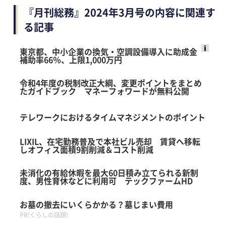
『月刊総務』2024年3月号の内容に関連す
る記事
東京都、中小企業の換気・空調設備導入に助成金
補助率66％、上限1,000万円
Ads
by
令和4年度の税制改正大綱、変更ポイントをまとめ
logly
たガイドブック マネーフォワードが無料公開
テレワークにおけるタイムマネジメントのポイント
LIXIL、在宅勤務普及で本社ビル売却 賃貸へ移転
しオフィス面積9割削減＆コスト削減
未消化の有給休暇を最大60日積み立てられる新制
度、男性育休などに利用可 テックファームHD
お墓の撤去にいくらかかる？墓じまい費用
PR(くらしの話題)