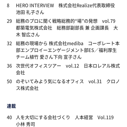
8
HERO INTERVIEW 株式会社Realize代表取締役
池田 礼子さん
29
総務のプロに聞く戦略総務的“場”の発想 vol.79
都築電気株式会社 総務部副部長 兼 企画課長 大
木 智広さん
32
総務の現場から 株式会社mediba コーポレート本
部エンプロイーエンゲージメント部ES／福利厚生
チーム植竹 愛さん下向 宣子さん
36
次世代オフィスツアー vol.12 日本ロレアル株式
会社
50
のぞいてみよう気になるオフィス vol.31 クロノ
ス株式会社
連載
40
人を大切にする会社づくり 人本経営 Vol.119
小林 秀司