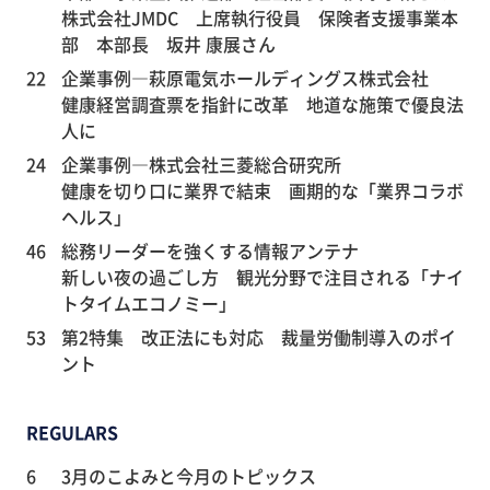
株式会社JMDC 上席執行役員 保険者支援事業本
部 本部長 坂井 康展さん
22
企業事例―萩原電気ホールディングス株式会社
健康経営調査票を指針に改革 地道な施策で優良法
人に
24
企業事例―株式会社三菱総合研究所
健康を切り口に業界で結束 画期的な「業界コラボ
ヘルス」
46
総務リーダーを強くする情報アンテナ
新しい夜の過ごし方 観光分野で注目される「ナイ
トタイムエコノミー」
53
第2特集 改正法にも対応 裁量労働制導入のポイ
ント
REGULARS
6
3月のこよみと今月のトピックス