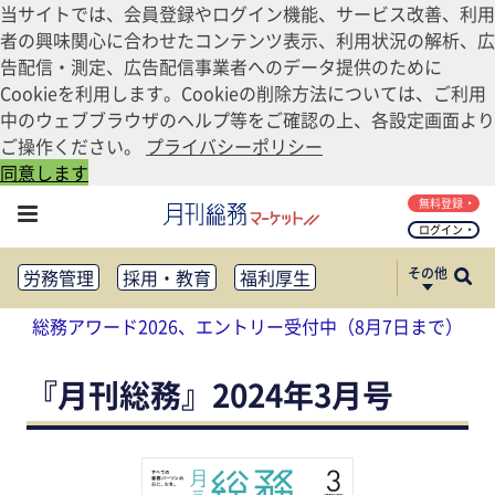
当サイトでは、会員登録やログイン機能、サービス改善、利用
者の興味関心に合わせたコンテンツ表示、利用状況の解析、広
告配信・測定、広告配信事業者へのデータ提供のために
Cookieを利用します。Cookieの削除方法については、ご利用
中のウェブブラウザのヘルプ等をご確認の上、各設定画面より
ご操作ください。
プライバシーポリシー
同意します
無料登録
ログイン
その他
労務管理
採用・教育
福利厚生
健康経営
働き方改革
総務アワード2026、エントリー受付中（8月7日まで）
法務・コンプライアンス
業務資料ダウンロード
知財管理
リスクマネジメント・BCP
『月刊総務』2024年3月号
社外・社内広報
社外・社内コミュニケーション活性化
FM・オフィス移転
CSR・SDGs
テクノロジー活用・DX