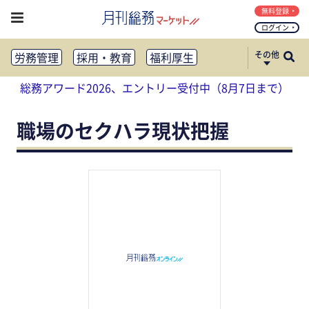
無料登録
ログイン
その他
労務管理
採用・教育
福利厚生
健康経営
働き方改革
総務アワード2026、エントリー受付中（8月7日まで）
法務・コンプライアンス
業務資料ダウンロード
知財管理
リスクマネジメント・BCP
職場のセクハラ現状把握
社外・社内広報
社外・社内コミュニケーション活性化
FM・オフィス移転
CSR・SDGs
テクノロジー活用・DX
助成金・補助金・コスト削減
アウトソーシング・BPO
調査・レポート
その他