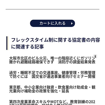
カートに入れる
フレックスタイム制に関する協定書の内容
に関連する記事
大阪市北区のビル火災、唯一の階段近くにガソリン
撒かれ避難経路確保できず 消防庁の調査結果発表
Ads
by
過労・睡眠不足での交通事故、健康管理・労務管理
logly
で防ぐには 国交省が運送事業者向けセミナー開催
東京都、中小企業向け融資・飲食業向け助成金・観
光業向け補助金の政策を強化・延長
第四次産業革命スキルやMOTなど、教育訓練の202