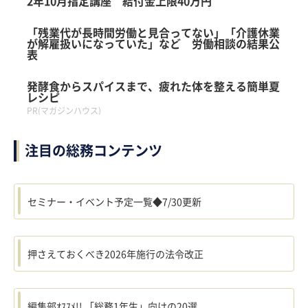
2年10月指定講座 給付金上限40万円
「残業代が長時間労働と見合ってない」「介護休業
が解雇扱いになっていた」など 労働相談の結果公
表
発酵食からスパイスまで、疲れた体を整える簡単夏
レシピ
PR(マガジンハウス)
注目の総務コンテンツ
セミナー・イベント予定一覧◆7/30更新
押さえておくべき2026年施行の法令改正
編集部ｵｽｽﾒ!! 「総務1年生」向けの20選