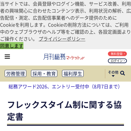
当サイトでは、会員登録やログイン機能、サービス改善、利用
者の興味関心に合わせたコンテンツ表示、利用状況の解析、広
告配信・測定、広告配信事業者へのデータ提供のために
Cookieを利用します。Cookieの削除方法については、ご利用
中のウェブブラウザのヘルプ等をご確認の上、各設定画面より
ご操作ください。
プライバシーポリシー
同意します
無料登録
ログイン
その他
労務管理
採用・教育
福利厚生
健康経営
働き方改革
総務アワード2026、エントリー受付中（8月7日まで）
法務・コンプライアンス
業務資料ダウンロード
知財管理
リスクマネジメント・BCP
フレックスタイム制に関する協
社外・社内広報
定書
社外・社内コミュニケーション活性化
FM・オフィス移転
CSR・SDGs
テクノロジー活用・DX