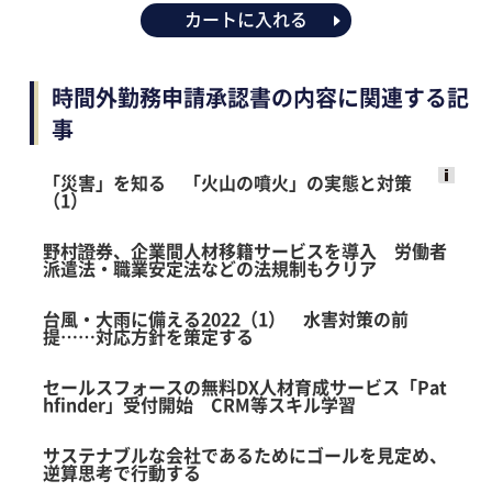
カートに入れる
時間外勤務申請承認書の内容に関連する記
事
「災害」を知る 「火山の噴火」の実態と対策
（1）
Ads
by
野村證券、企業間人材移籍サービスを導入 労働者
logly
派遣法・職業安定法などの法規制もクリア
台風・大雨に備える2022（1） 水害対策の前
提……対応方針を策定する
セールスフォースの無料DX人材育成サービス「Pat
hfinder」受付開始 CRM等スキル学習
サステナブルな会社であるためにゴールを見定め、
逆算思考で行動する