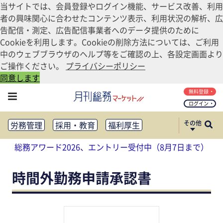
当サイトでは、会員登録やログイン機能、サービス改善、利用
者の興味関心に合わせたコンテンツ表示、利用状況の解析、広
告配信・測定、広告配信事業者へのデータ提供のために
Cookieを利用します。Cookieの削除方法については、ご利用
中のウェブブラウザのヘルプ等をご確認の上、各設定画面より
ご操作ください。
プライバシーポリシー
同意します
無料登録
ログイン
その他
労務管理
採用・教育
福利厚生
健康経営
働き方改革
総務アワード2026、エントリー受付中（8月7日まで）
法務・コンプライアンス
業務資料ダウンロード
知財管理
リスクマネジメント・BCP
時間外勤務申請承認書
社外・社内広報
社外・社内コミュニケーション活性化
FM・オフィス移転
CSR・SDGs
テクノロジー活用・DX