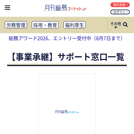
無料登録
ログイン
その他
労務管理
採用・教育
福利厚生
健康経営
働き方改革
総務アワード2026、エントリー受付中（8月7日まで）
法務・コンプライアンス
業務資料ダウンロード
知財管理
リスクマネジメント・BCP
【事業承継】サポート窓口一覧
社外・社内広報
社外・社内コミュニケーション活性化
FM・オフィス移転
CSR・SDGs
テクノロジー活用・DX
助成金・補助金・コスト削減
アウトソーシング・BPO
調査・レポート
その他