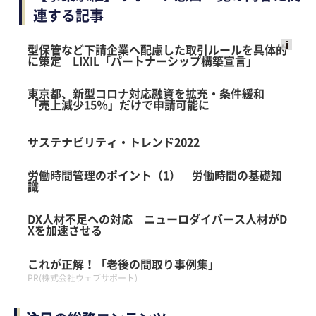
連する記事
型保管など下請企業へ配慮した取引ルールを具体的
に策定 LIXIL「パートナーシップ構築宣言」
Ads
by
東京都、新型コロナ対応融資を拡充・条件緩和
logly
「売上減少15％」だけで申請可能に
サステナビリティ・トレンド2022
労働時間管理のポイント（1） 労働時間の基礎知
識
DX人材不足への対応 ニューロダイバース人材がD
Xを加速させる
これが正解！「老後の間取り事例集」
PR(株式会社ウェブサポート)