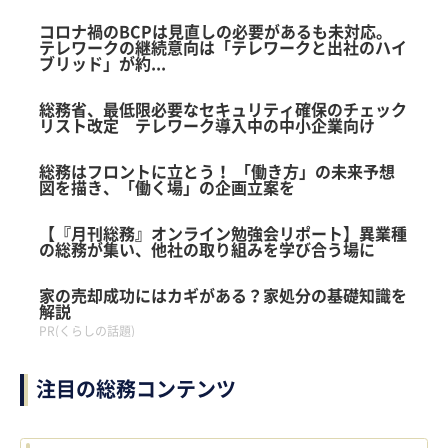
by
コロナ禍のBCPは見直しの必要があるも未対応。
logly
テレワークの継続意向は「テレワークと出社のハイ
ブリッド」が約...
総務省、最低限必要なセキュリティ確保のチェック
リスト改定 テレワーク導入中の中小企業向け
総務はフロントに立とう！ 「働き方」の未来予想
図を描き、「働く場」の企画立案を
【『月刊総務』オンライン勉強会リポート】異業種
の総務が集い、他社の取り組みを学び合う場に
家の売却成功にはカギがある？家処分の基礎知識を
解説
PR(くらしの話題)
注目の総務コンテンツ