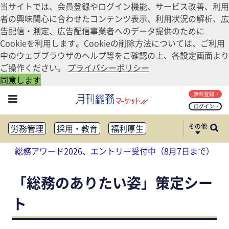
当サイトでは、会員登録やログイン機能、サービス改善、利用
者の興味関心に合わせたコンテンツ表示、利用状況の解析、広
告配信・測定、広告配信事業者へのデータ提供のために
Cookieを利用します。Cookieの削除方法については、ご利用
中のウェブブラウザのヘルプ等をご確認の上、各設定画面より
ご操作ください。
プライバシーポリシー
同意します
無料登録
ログイン
その他
労務管理
採用・教育
福利厚生
健康経営
働き方改革
総務アワード2026、エントリー受付中（8月7日まで）
法務・コンプライアンス
業務資料ダウンロード
知財管理
リスクマネジメント・BCP
「総務のありたい姿」策定シー
社外・社内広報
ト
社外・社内コミュニケーション活性化
FM・オフィス移転
CSR・SDGs
テクノロジー活用・DX