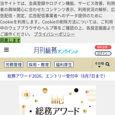
当サイトでは、会員登録やログイン機能、サービス改善、利用
者の興味関心に合わせたコンテンツ表示、利用状況の解析、広
告配信・測定、広告配信事業者へのデータ提供のために
Cookieを利用します。Cookieの削除方法については、ご利用
中のウェブブラウザのヘルプ等をご確認の上、各設定画面より
ご操作ください。
プライバシーポリシー
同意します
無料登録
ログイン
その他
労務管理
採用・教育
福利厚生
健康経営
働き方改革
総務アワード2026、エントリー受付中（8月7日まで）
法務・コンプライアンス
業務資料ダウンロード
知財管理
リスクマネジメント・BCP
社外・社内広報
社外・社内コミュニケーション活性化
FM・オフィス移転
CSR・SDGs
テクノロジー活用・DX