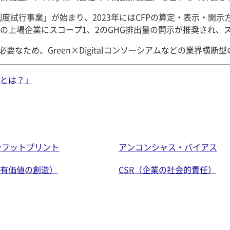
制度試行事業」が始まり、2023年にはCFPの算定・表示・開
の上場企業にスコープ1、2のGHG排出量の開示が推奨され、
要なため、Green×Digitalコンソーシアムなどの業界横
とは？」
ンフットプリント
アンコンシャス・バイアス
共有価値の創造）
CSR（企業の社会的責任）