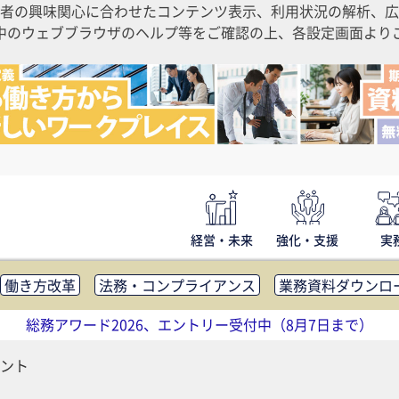
者の興味関心に合わせたコンテンツ表示、利用状況の解析、広
ご利用中のウェブブラウザのヘルプ等をご確認の上、各設定画面よ
経営・未来
強化・支援
実
働き方改革
法務・コンプライアンス
業務資料ダウンロ
内広報
社外・社内コミュニケーション活性化
FM・オフ
総務アワード2026、エントリー受付中（8月7日まで）
補助金・コスト削減
アウトソーシング・BPO
調査・レポ
ント