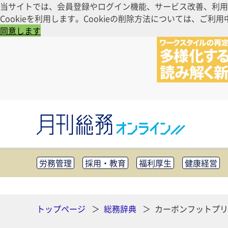
当サイトでは、会員登録やログイン機能、サービス改善、利用
Cookieを利用します。Cookieの削除方法については、
同意します
労務管理
採用・教育
福利厚生
健康経営
知財管理
リスクマネジメント・BCP
社外・社
CSR・SDGs
テクノロジー活用・DX
助成金・
その他
トップページ
総務辞典
カーボンフットプリ