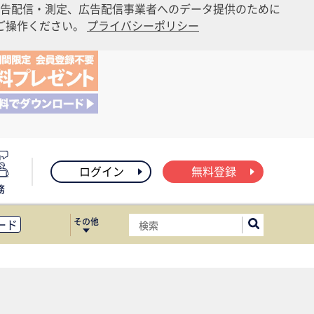
告配信・測定、広告配信事業者へのデータ提供のために
りご操作ください。
プライバシーポリシー
ログイン
無料登録
務
その他
ード
ィス移転
ート