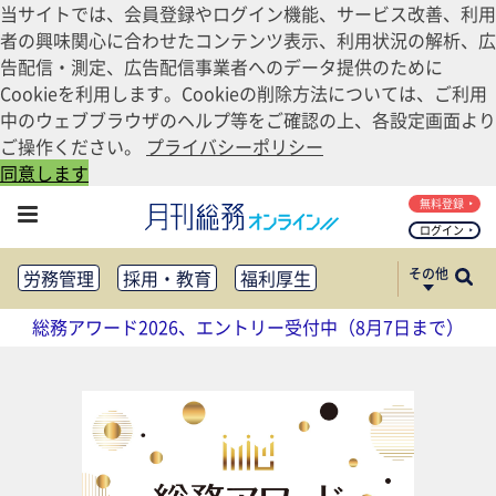
当サイトでは、会員登録やログイン機能、サービス改善、利用
者の興味関心に合わせたコンテンツ表示、利用状況の解析、広
告配信・測定、広告配信事業者へのデータ提供のために
Cookieを利用します。Cookieの削除方法については、ご利用
中のウェブブラウザのヘルプ等をご確認の上、各設定画面より
ご操作ください。
プライバシーポリシー
同意します
無料登録
ログイン
その他
労務管理
採用・教育
福利厚生
健康経営
働き方改革
総務アワード2026、エントリー受付中（8月7日まで）
法務・コンプライアンス
業務資料ダウンロード
知財管理
リスクマネジメント・BCP
社外・社内広報
社外・社内コミュニケーション活性化
FM・オフィス移転
CSR・SDGs
テクノロジー活用・DX