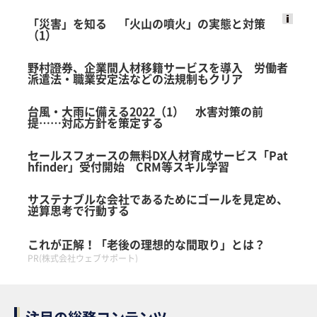
「災害」を知る 「火山の噴火」の実態と対策
（1）
Ads
by
野村證券、企業間人材移籍サービスを導入 労働者
logly
派遣法・職業安定法などの法規制もクリア
台風・大雨に備える2022（1） 水害対策の前
提……対応方針を策定する
セールスフォースの無料DX人材育成サービス「Pat
hfinder」受付開始 CRM等スキル学習
サステナブルな会社であるためにゴールを見定め、
逆算思考で行動する
これが正解！「老後の理想的な間取り」とは？
PR(株式会社ウェブサポート)