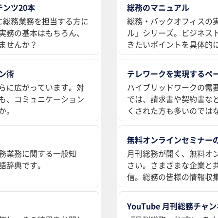
ンツ20本
総務のマニュアル
に総務業務を担当する方に
総務・バックオフィスの
実務の基本はもちろん、
ル」シリーズ。ビジネス
ませんか？
きたいポイントを具体的
ン術
テレワークを実現するペ
らに広がっています。対
ハイブリッドワークの需
も、コミュニケーション
では、請求書や契約書な
か。
くされた方も多いのでは
無料オンラインセミナー
務業務に関する一般知
月刊総務が開く、無料オ
語辞典です。
さい。さまざまな企業と
信。総務の皆様の情報収
YouTube 月刊総務チャ