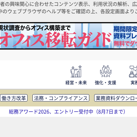
者の興味関心に合わせたコンテンツ表示、利用状況の解析、広
ご利用中のウェブブラウザのヘルプ等をご確認の上、各設定画面よ
経営・未来
強化・支援
実
働き方改革
法務・コンプライアンス
業務資料ダウンロ
内広報
社外・社内コミュニケーション活性化
FM・オフ
総務アワード2026、エントリー受付中（8月7日まで）
補助金・コスト削減
アウトソーシング・BPO
調査・レポ