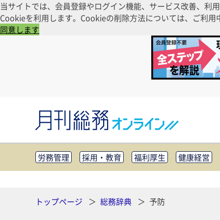
当サイトでは、会員登録やログイン機能、サービス改善、利用
Cookieを利用します。Cookieの削除方法については、
同意します
労務管理
採用・教育
福利厚生
健康経営
知財管理
リスクマネジメント・BCP
社外・社
CSR・SDGs
テクノロジー活用・DX
助成金・
その他
トップページ
総務辞典
予防