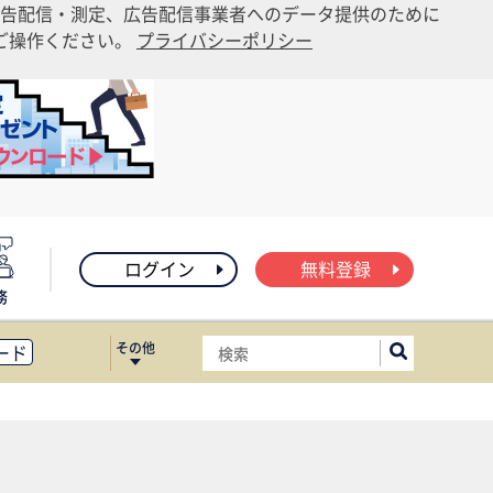
告配信・測定、広告配信事業者へのデータ提供のために
りご操作ください。
プライバシーポリシー
ログイン
無料登録
務
その他
ード
ィス移転
ート