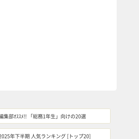
by
logly
編集部ｵｽｽﾒ!! 「総務1年生」向けの20選
2025年下半期 人気ランキング [トップ20]