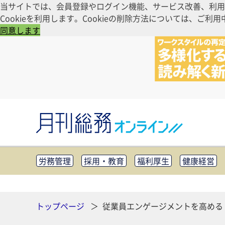
当サイトでは、会員登録やログイン機能、サービス改善、利用
Cookieを利用します。Cookieの削除方法については、
同意します
労務管理
採用・教育
福利厚生
健康経営
知財管理
リスクマネジメント・BCP
社外・社
CSR・SDGs
テクノロジー活用・DX
助成金・
その他
トップページ
従業員エンゲージメントを高める