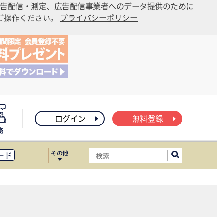
告配信・測定、広告配信事業者へのデータ提供のために
りご操作ください。
プライバシーポリシー
ログイン
無料登録
務
その他
ード
ィス移転
ート