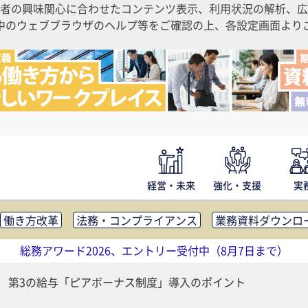
者の興味関心に合わせたコンテンツ表示、利用状況の解析、広
ご利用中のウェブブラウザのヘルプ等をご確認の上、各設定画面よ
経営・未来
強化・支援
実
働き方改革
法務・コンプライアンス
業務資料ダウンロ
内広報
社外・社内コミュニケーション活性化
FM・オフ
総務アワード2026、エントリー受付中（8月7日まで）
補助金・コスト削減
アウトソーシング・BPO
調査・レポ
 第3の給与「ピアボーナス制度」導入のポイント