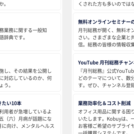
か。
くされた方も多いのでは
無料オンラインセミナー
務業務に関する一般知
月刊総務が開く、無料オ
語辞典です。
さい。さまざまな企業と
信。総務の皆様の情報収
YouTube 月刊総務チャ
施し、その結果を公開し
『月刊総務』公式YouT
に対応しているのか、何
どのテーマについて、数
ょう。
す。ぜひ、チャンネル登
たい10本
業務効率化＆コスト削減
利用者が急増しているよ
オフィス用品に関する困
五（六）月病が話題にな
いたします。Kobuyは
月に向け、メンタルヘルス
お客様ご希望のサプライ
一括購買システムです。