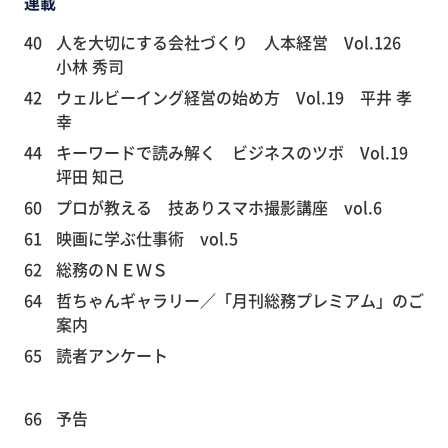
連載
40
人を大切にする会社づくり 人本経営 Vol.126
小林 秀司
42
ウェルビーイング経営の始め方 Vol.19 平井 孝
幸
44
キーワードで読み解く ビジネスのツボ Vol.19
坪田 知己
60
プロが教える 技ありスマホ撮影講座 vol.6
61
映画に学ぶ仕事術 vol.5
62
総務のＮＥＷＳ
64
哲ちゃんギャラリー／「月刊総務プレミアム」のご
案内
65
読者アンケート
66
予告