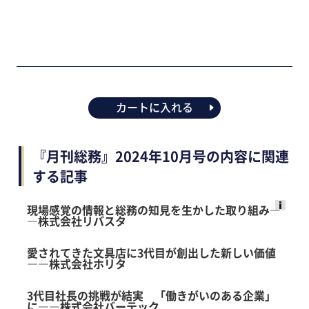
カートに入れる
『月刊総務』2024年10月号の内容に関連
する記事
現場感覚の情報と総務の知見を生かした取り組み―
―株式会社リバスタ
Ads
by
愛されてきた文具店に3代目が創出した新しい価値
logly
――株式会社ホリタ
3代目社長の挑戦が結実 「働きがいのある企業」
に――株式会社バーテック