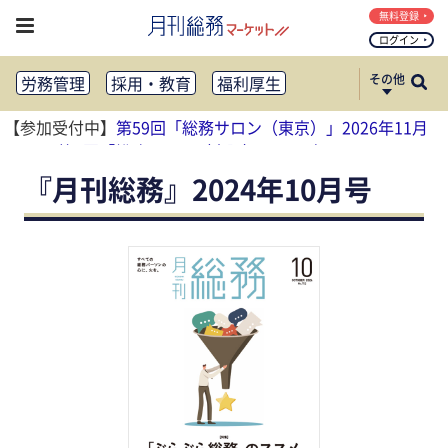
無料登録
ログイン
その他
労務管理
採用・教育
福利厚生
健康経営
働き方改革
【参加受付中】
第59回「総務サロン（東京）」2026年11月
法務・コンプライアンス
13日
、
第4回「総務サロン（大阪）」2026年11月17日
業務資料ダウンロード
知財管理
リスクマネジメント・BCP
『月刊総務』2024年10月号
社外・社内広報
社外・社内コミュニケーション活性化
FM・オフィス移転
CSR・SDGs
テクノロジー活用・DX
助成金・補助金・コスト削減
アウトソーシング・BPO
調査・レポート
その他