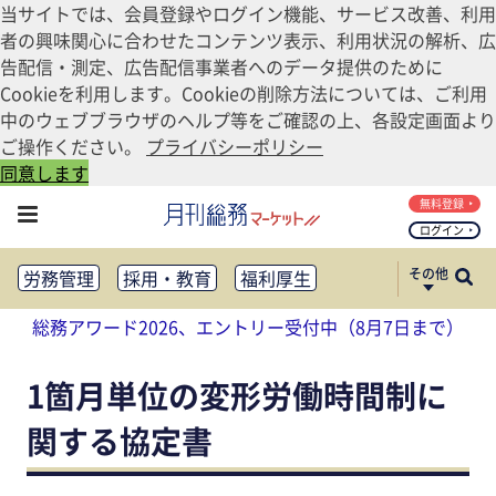
当サイトでは、会員登録やログイン機能、サービス改善、利用
者の興味関心に合わせたコンテンツ表示、利用状況の解析、広
告配信・測定、広告配信事業者へのデータ提供のために
Cookieを利用します。Cookieの削除方法については、ご利用
中のウェブブラウザのヘルプ等をご確認の上、各設定画面より
ご操作ください。
プライバシーポリシー
同意します
無料登録
ログイン
その他
労務管理
採用・教育
福利厚生
健康経営
働き方改革
総務アワード2026、エントリー受付中（8月7日まで）
法務・コンプライアンス
業務資料ダウンロード
知財管理
リスクマネジメント・BCP
1箇月単位の変形労働時間制に
社外・社内広報
関する協定書
社外・社内コミュニケーション活性化
FM・オフィス移転
CSR・SDGs
テクノロジー活用・DX