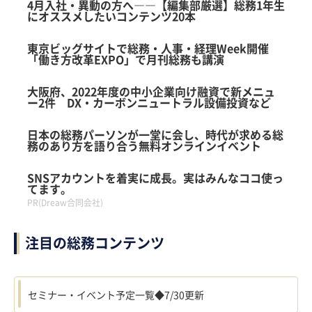
4月入社・異動の方へ――【編集部厳選】総務1年生
logly
にオススメしたいコンテンツ20本
東京ビッグサイトで総務・人事・経理Week開催
「働き方改革EXPO」で月刊総務も講演
大阪府、2022年度の中小企業向け融資で新メニュ
ー2件 DX・カーボンニュートラル設備投資など
日本の総務パーソンが一堂に会し、時代が求める総
務のあり方を語り合う無料オンラインイベント
SNSアカウントを着実に成長。実はみんなココ使っ
てます。
PR(Dreaw合同会社)
注目の総務コンテンツ
セミナー・イベント予定一覧◆7/30更新