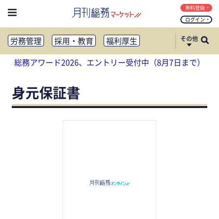
無料登録
ログイン
その他
労務管理
採用・教育
福利厚生
健康経営
働き方改革
総務アワード2026、エントリー受付中（8月7日まで）
法務・コンプライアンス
業務資料ダウンロード
知財管理
リスクマネジメント・BCP
身元保証書
社外・社内広報
社外・社内コミュニケーション活性化
FM・オフィス移転
CSR・SDGs
テクノロジー活用・DX
助成金・補助金・コスト削減
アウトソーシング・BPO
調査・レポート
その他