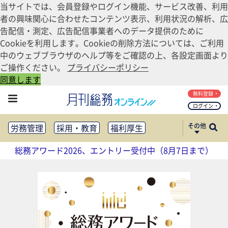
当サイトでは、会員登録やログイン機能、サービス改善、利用
者の興味関心に合わせたコンテンツ表示、利用状況の解析、広
告配信・測定、広告配信事業者へのデータ提供のために
Cookieを利用します。Cookieの削除方法については、ご利用
中のウェブブラウザのヘルプ等をご確認の上、各設定画面より
ご操作ください。
プライバシーポリシー
同意します
無料登録
ログイン
その他
労務管理
採用・教育
福利厚生
健康経営
働き方改革
総務アワード2026、エントリー受付中（8月7日まで）
法務・コンプライアンス
業務資料ダウンロード
知財管理
リスクマネジメント・BCP
社外・社内広報
社外・社内コミュニケーション活性化
FM・オフィス移転
CSR・SDGs
テクノロジー活用・DX