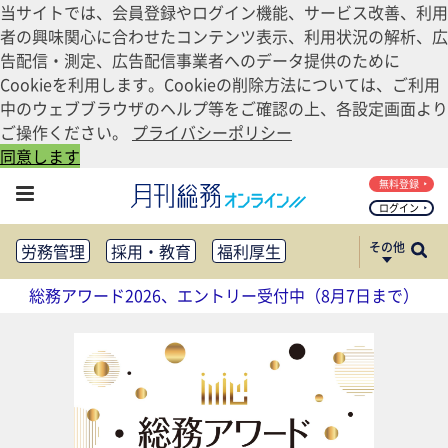
当サイトでは、会員登録やログイン機能、サービス改善、利用
者の興味関心に合わせたコンテンツ表示、利用状況の解析、広
告配信・測定、広告配信事業者へのデータ提供のために
Cookieを利用します。Cookieの削除方法については、ご利用
中のウェブブラウザのヘルプ等をご確認の上、各設定画面より
ご操作ください。
プライバシーポリシー
同意します
無料登録
ログイン
その他
労務管理
採用・教育
福利厚生
健康経営
働き方改革
総務アワード2026、エントリー受付中（8月7日まで）
法務・コンプライアンス
業務資料ダウンロード
知財管理
リスクマネジメント・BCP
社外・社内広報
社外・社内コミュニケーション活性化
FM・オフィス移転
CSR・SDGs
テクノロジー活用・DX