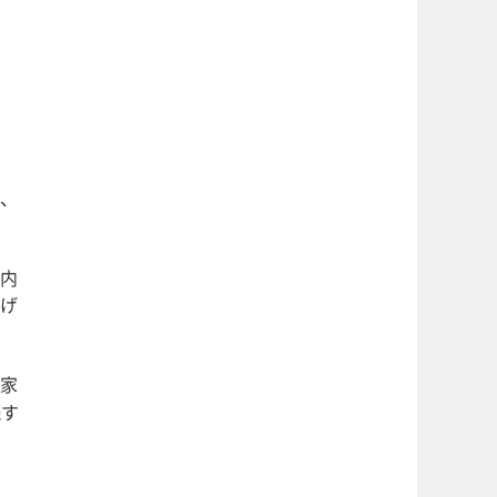
、
内
げ
家
続す