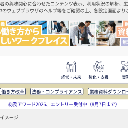
者の興味関心に合わせたコンテンツ表示、利用状況の解析、広
ご利用中のウェブブラウザのヘルプ等をご確認の上、各設定画面よ
経営・未来
強化・支援
実
働き方改革
法務・コンプライアンス
業務資料ダウンロ
内広報
社外・社内コミュニケーション活性化
FM・オフ
総務アワード2026、エントリー受付中（8月7日まで）
補助金・コスト削減
アウトソーシング・BPO
調査・レポ
イメージ