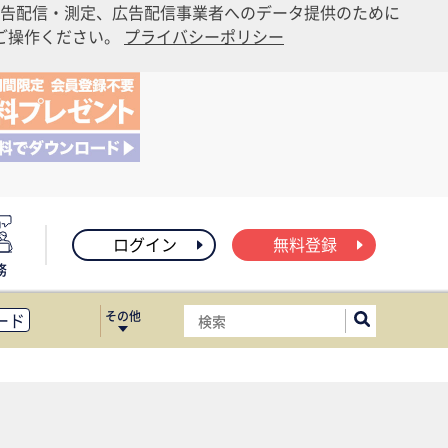
告配信・測定、広告配信事業者へのデータ提供のために
りご操作ください。
プライバシーポリシー
ログイン
無料登録
務
その他
ード
ィス移転
ート