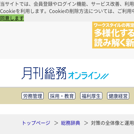
当サイトでは、会員登録やログイン機能、サービス改善、利用
Cookieを利用します。Cookieの削除方法については、
同意します
労務管理
採用・教育
福利厚生
健康経営
知財管理
リスクマネジメント・BCP
社外・社
CSR・SDGs
テクノロジー活用・DX
助成金・
その他
トップページ
総務辞典
対策の全体像と運用