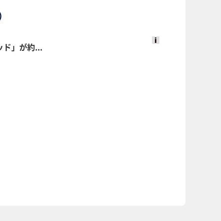
）
」が約...
Ads
by
logly