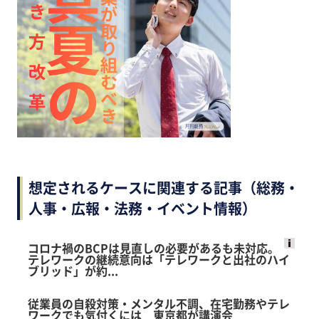
想定されるケースに関連する記事（総務・
人事・広報・法務・イベント情報）
コロナ禍のBCPは見直しの必要があるも未対応。
テレワークの継続意向は「テレワークと出社のハイ
Ads
ブリッド」が約...
by
logly
従業員の自殺対策・メンタル不調、在宅勤務やテレ
ワークでも気付くには 東京都が講演会