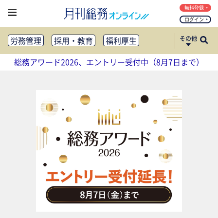
無料登録
ログイン
その他
労務管理
採用・教育
福利厚生
健康経営
働き方改革
総務アワード2026、エントリー受付中（8月7日まで）
法務・コンプライアンス
業務資料ダウンロード
知財管理
リスクマネジメント・BCP
社外・社内広報
社外・社内コミュニケーション活性化
FM・オフィス移転
CSR・SDGs
テクノロジー活用・DX
助成金・補助金・コスト削減
アウトソーシング・BPO
調査・レポート
その他