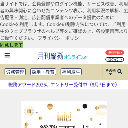
当サイトでは、会員登録やログイン機能、サービス改善、利用
者の興味関心に合わせたコンテンツ表示、利用状況の解析、広
告配信・測定、広告配信事業者へのデータ提供のために
Cookieを利用します。Cookieの削除方法については、ご利用
中のウェブブラウザのヘルプ等をご確認の上、各設定画面より
ご操作ください。
プライバシーポリシー
同意します
無料登録
ログイン
その他
労務管理
採用・教育
福利厚生
健康経営
働き方改革
総務アワード2026、エントリー受付中（8月7日まで）
法務・コンプライアンス
業務資料ダウンロード
知財管理
リスクマネジメント・BCP
社外・社内広報
社外・社内コミュニケーション活性化
FM・オフィス移転
CSR・SDGs
テクノロジー活用・DX