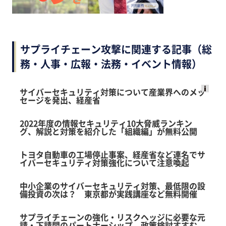
サプライチェーン攻撃に関連する記事（総
務・人事・広報・法務・イベント情報）
サイバーセキュリティ対策について産業界へのメッ
セージを発出、経産省
Ads
by
2022年度の情報セキュリティ10大脅威ランキン
logly
グ、解説と対策を紹介した「組織編」が無料公開
トヨタ自動車の工場停止事案、経産省など連名でサ
イバーセキュリティ対策強化について注意喚起
中小企業のサイバーセキュリティ対策、最低限の設
備投資の次は？ 東京都が実践講座など無料開催
サプライチェーンの強化・リスクヘッジに必要な元
請・下請間のパートナーシップ 政策検討すすむ